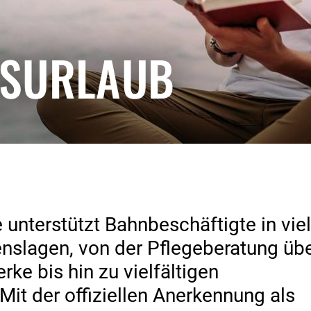
urlaub
GSURLAUB
ration
n Führung
ildende und
e
e unterstützt Bahnbeschäftigte in vie
nslagen, von der Pflegeberatung üb
rke bis hin zu vielfältigen
it der offiziellen Anerkennung als