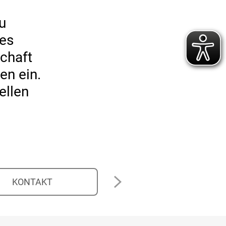
u
des
schaft
en ein.
ellen
KONTAKT