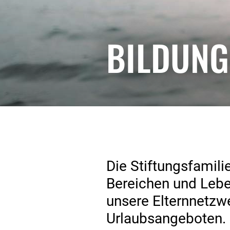
Pflege
Bildungs
BILDUN
My Gene
Network
Frauen i
Für Auszub
Studierend
Die Stiftungsfamili
Bereichen und Lebe
unsere Elternnetzwe
Urlaubsangeboten. M