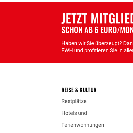
JETZT MITGLI
SCHON AB 6 EURO/MO
Haben wir Sie überzeugt? Dann
EWH und profitieren Sie in a
REISE & KULTUR
Restplätze
Hotels und
Ferienwohnungen