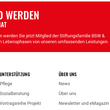
ED WERDEN
NAT
 werden Sie jetzt Mitglied der Stiftungsfamilie BSW &
llen Lebensphasen von unseren umfassenden Leistungen.
UNTERSTÜTZUNG
ÜBER UNS
Pflege
News
Sozialberatung
Über uns
Vortragsreihe Projekt
Newsletter und eMagazin