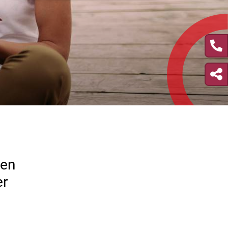
len
er