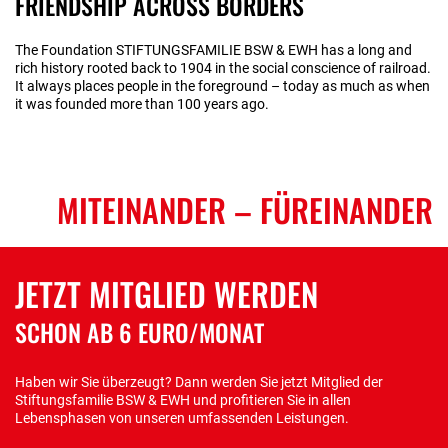
FRIENDSHIP ACROSS BORDERS
The Foundation STIFTUNGSFAMILIE BSW & EWH has a long and
rich history rooted back to 1904 in the social conscience of railroad.
It always places people in the foreground – today as much as when
it was founded more than 100 years ago.
MITEINANDER
– FÜREINANDER
JETZT MITGLIED WERDEN
SCHON AB 6 EURO/MONAT
Haben wir Sie überzeugt? Dann werden Sie jetzt Mitglied der
Stiftungsfamilie BSW & EWH und profitieren Sie in allen
Lebensphasen von unseren umfassenden Leistungen.