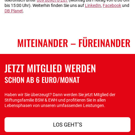
telefonisch unter
069 809076-287
(Montag bis Freitag von 8:00 Uhr
bis 15:00 Uhr). Weiterhin finden Sie uns auf
LinkedIn
,
Facebook
und
DB Planet
.
MITEINANDER
– FÜREINANDER
JETZT MITGLIED WERDEN
SCHON AB 6 EURO/MONAT
Haben wir Sie überzeugt? Dann werden Sie jetzt Mitglied der
Stiftungsfamilie BSW & EWH und profitieren Sie in allen
Lebensphasen von unseren umfassenden Leistungen.
LOS GEHT’S