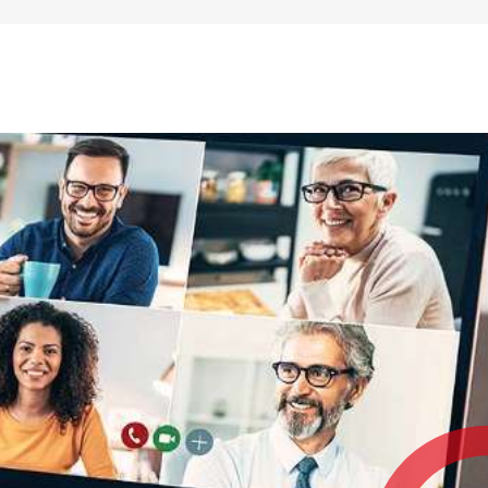
en Oberharzer Himmel
ch viele Kinder, doch
Wand zu gut wie Carla aus
erne und gehe auch öfter mal
gte die Neunjährige, die zu
 im Oberharz ist. „Der
dass es hier keine festen
es schon schwieriger.“ Für
 aus Hohegeiß war die
 Nummer zu schwer, aber
homas fegt er mit der
ulenberger Feuerwehr dafür
n Pylonen. Viel Reden
 Junge nicht, aber auf die
 gefalle, gab es immerhin
n und ein deutliches „Ja!“
e auch die
arzer zu ihren
. Das Team um