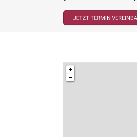
Situation brauchen.
JETZT TERMIN VEREINB
+
−