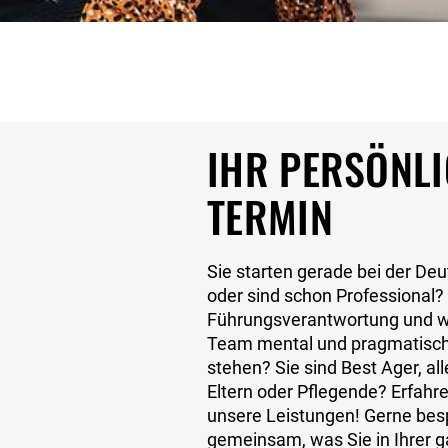
gemeinsam mit meiner Toch
und die Tipps hat sich inz
zu Hause entspannt. Eine b
die Mutter-Kur an der Ostse
sich, wie sie verrät: „Gem
Mamas und Kindern auf der
IHR PERSÖNL
Bernstein geschliffen, das
war die Kur im Haus Möwen
TERMIN
Ein großes Dankeschön an a
und Mitarbeiter!“ Alle Info
Mutter-/Vater-Kind-Kuren u
Sie starten gerade bei der De
finden Sie hier.
oder sind schon Professional?
Führungsverantwortung und w
Team mental und pragmatisch 
stehen? Sie sind Best Ager, al
Eltern oder Pflegende? Erfahr
unsere Leistungen! Gerne bes
gemeinsam, was Sie in Ihrer g