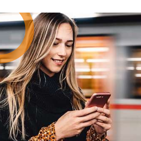
auch zwei Plätze für eine M
ohne Kinder an. Strandspaz
Sonnenuntergang „Anfangs
für mich, da ich die einzige
Kur war“, erinnert sich Mar
konnte sie nicht begleiten,
zweimal. „Das war wirklich
beiden gutgetan, ohne Verp
gemeinsam Zeit zu verbring
dreiwöchigen Auszeit an de
den Alltagsstress hinter sic
sich und ihre Gesundheit ko
offen über ihre Herausford
Methoden kennen, um Rück
entspannen. Tägliche Stra
bei Sonnenuntergang, durft
fehlen. Eine bleibende Eri
Federball – hatte es ihr b
möchte ich auch zu Hause 