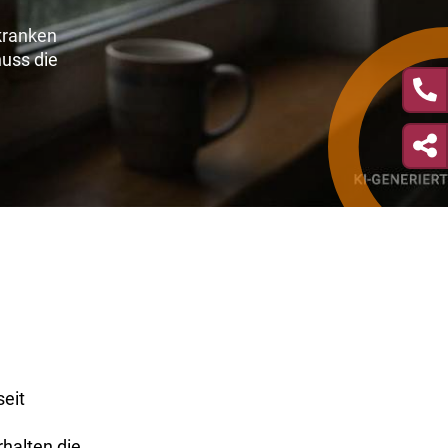
rkranken
huss die
seit
halten die