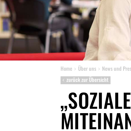
News
Presse
Home
Über uns
News und Pre
zurück zur Übersicht
„SOZIAL
MITEINA