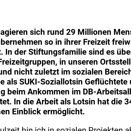
agieren sich rund 29 Millionen Me
ernehmen so in ihrer Freizeit freiw
t. In der Stiftungsfamilie sind es ü
Freizeitgruppen, in unseren Ortsstell
nd nicht zuletzt im sozialen Bereic
die als SUKI-Soziallotsin Geflüchte
ng beim Ankommen im DB-Arbeitsall
et. In die Arbeit als Lotsin hat die 
en Einblick ermöglicht.
lzeit bin ich in sozialen Projekten ak