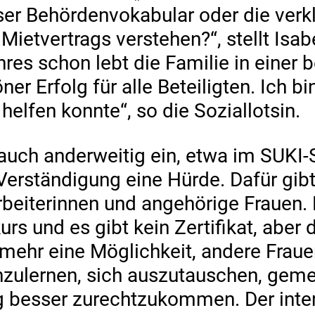
ser Behördenvokabular oder die verk
Mietvertrags verstehen?“, stellt Isab
es schon lebt die Familie in einer 
r Erfolg für alle Beteiligten. Ich bin
elfen konnte“, so die Soziallotsin.
 auch anderweitig ein, etwa im SUKI-S
e Verständigung eine Hürde. Dafür gib
beiterinnen und angehörige Frauen. 
kurs und es gibt kein Zertifikat, abe
ielmehr eine Möglichkeit, andere Frau
nzulernen, sich auszutauschen, gem
g besser zurechtzukommen. Der inter