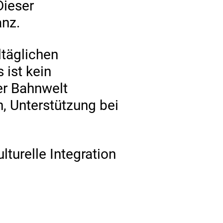
Dieser
anz.
ltäglichen
 ist kein
er Bahnwelt
, Unterstützung bei
turelle Integration