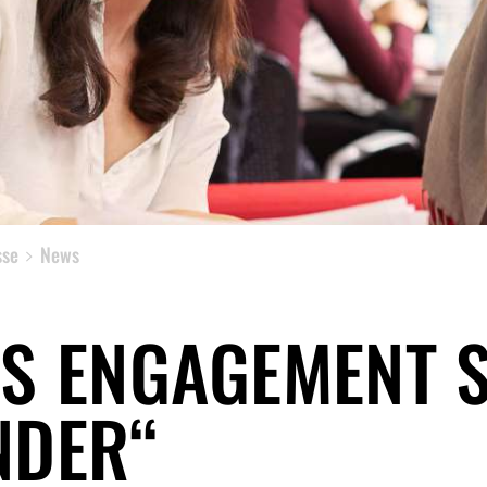
sse
News
ES ENGAGEMENT 
NDER“