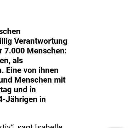
nschen
illig Verantwortung
ber 7.000 Menschen:
en, als
h. Eine von ihnen
te und Menschen mit
tag und in
34-Jährigen in
tiv“, sagt Isabelle