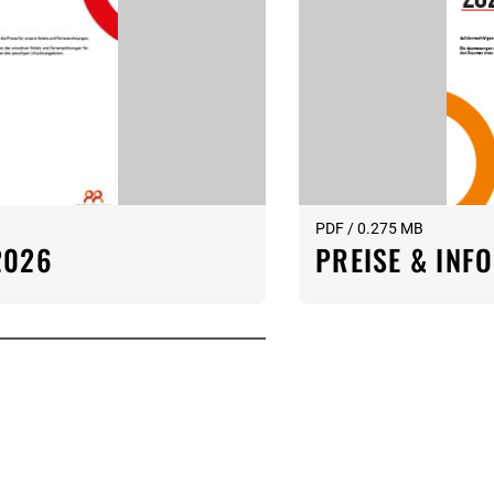
PDF / 0.275 MB
2026
PREISE & INF