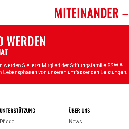
MITEINANDER
–
ED WERDEN
NAT
 werden Sie jetzt Mitglied der Stiftungsfamilie BSW &
llen Lebensphasen von unseren umfassenden Leistungen.
UNTERSTÜTZUNG
ÜBER UNS
Pflege
News