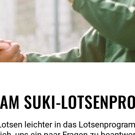
Suchtberatung
Selbsthilfegruppen
Vortragsreihe Projekt
Leben
E AM SUKI-LOTSENP
otsen leichter in das Lotsenprogram
dich, uns ein paar Fragen zu beantwo