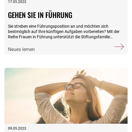
17.05.2023
GEHEN SIE IN FÜHRUNG
Sie streben eine Führungsposition an und möchten sich
bestmöglich auf Ihre künftigen Aufgaben vorbereiten? Mit der
Reihe Frauen in Führung unterstützt die Stiftungsfamilie
angehende und aktive weibliche Führungskräfte. In unserem
Präsenz-Seminar vom 25. bis 29. November erfahren Sie,
Neues lernen
welche Herausforderungen auf Sie zukommen, welche
Potenziale Sie schon mitbringen und welche Skills sie noch
benötigen, um selbstbewusst ein Team zu leiten. Im Zentrum
des Seminars steht die Stärkung Ihrer Führungspersönlichkeit.
Sie wollen den nächsten Schritt machen? Wir begleiten Sie.
09.05.2023