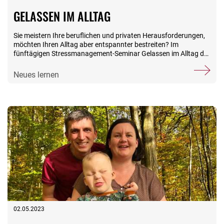
GELASSEN IM ALLTAG
Sie meistern Ihre beruflichen und privaten Herausforderungen,
möchten Ihren Alltag aber entspannter bestreiten? Im
fünftägigen Stressmanagement-Seminar Gelassen im Alltag der
Stiftungsfamilie lernen Sie, welche Situationen und Anlässe
Ihren persönlichen Stress auslösen und was Sie tun können,
Neues lernen
damit es erst gar nicht hektisch wird. Unsere erfahrenen
Trainerinnen und Trainer zeigen Ihnen Entspannungsmethoden,
mit denen Sie einen klaren Kopf bewahren. Für die
Veranstaltung vom 1. bis 5. November in unserem idyllisch
gelegenen BSW-Erlebnishotel im Harz gibt es noch Restplätze.
Nutzen Sie auch die verschiedenen Fördermöglichkeiten.
02.05.2023