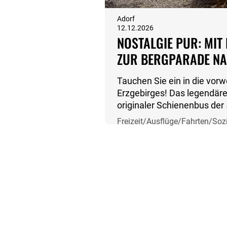
Adorf
12.12.2026
NOSTALGIE PUR: MIT 
ZUR BERGPARADE N
SCHWARZENBERG
Tauchen Sie ein in die vor
Erzgebirges! Das legendäre 
originaler Schienenbus der
bringt Sie am 2. Advent von
Freizeit/Ausflüge/Fahrten/Soz
festliche Schwarzenberg.
Dezember 2026📍 Abfahrt: 
Bergparade Schwarzenber
Schwarzenberger Advents)
Knatternder Oldtimer-Char
Einmalige Fahrt durch das w
Vogtland/Erzgebirge✔️ Anku
traditionellen Bergparade 
Blasmusik und Lichterglanz