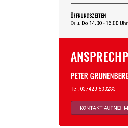
ÖFFNUNGSZEITEN
Di u. Do 14.00 - 16.00 U
ANSPRECH
PETER GRUNENBER
Tel.
037423-500233
KONTAKT AUFNEH