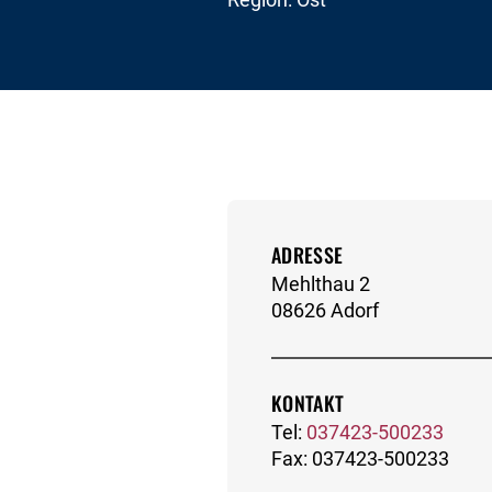
Home
Über uns
Stiftungsfamil
ADRESSE
zurück zur Übersicht
Mehlthau 2
08626 Adorf
KONTAKT
Tel:
037423-500233
Fax: 037423-500233