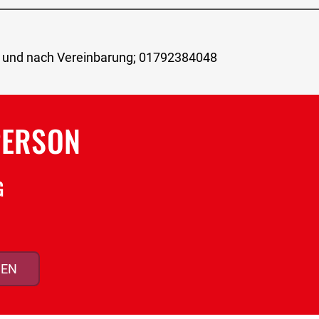
hr und nach Vereinbarung; 01792384048
PERSON
G
MEN