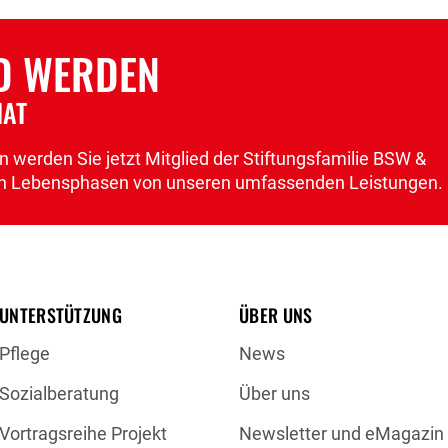
& alle, die echte
.👉 Jetzt Platz
ED WERDEN
Fahrpreisen, Fahrzeiten
ze
NAT
 werden Sie jetzt Mitglied der Stiftungsfamilie BSW &
llen Lebensphasen von unseren umfassenden Leistungen.
UNTERSTÜTZUNG
ÜBER UNS
Pflege
News
Sozialberatung
Über uns
Vortragsreihe Projekt
Newsletter und eMagazin