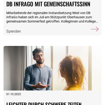
DB INFRAGO MIT GEMEINSCHAFTSSINN
Mitarbeitende der regionalen Instandsetzung West von DB
InfraGo haben sich im Juli am Stützpunkt Oberhausen zum
gemeinsamen Sommerfest getroffen. Kolleginnen und Kollegen
von Köln bis Wanne nutzten die Gelegenheit, den Sommer zu
genießen, Eis zu schlecken und bei einem gemütlichen Plausch
Spenden
einfach mal abzuschalten. Höhepunkte waren ein Kegelturnier
und eine von Instandsetzungsleiter Mathias Paisdzior
organisierte Tombola. Zu unserer großen Freude bot die
traditionelle Verlosung über Preise der Deutschen Bahn hinaus
einen gemeinschaftlichen Anlass: Sämtliche Einnahmen waren
für die mildtätige Arbeit der Stiftung EWH vorherbestimmt. Wir
freuen uns über die Spendensumme von exakt 1.034 Euro und
sagen DANKE für dieses Engagement! Sie möchten auch einen
Anlass nutzen, um unsere sozialen Leistungen zu unterstützen?
Sprechen Sie uns an: www.stiftungsfamilie.de/spenden
01.10.2025
LEICHTER DURCH SCHWERE ZEITEN