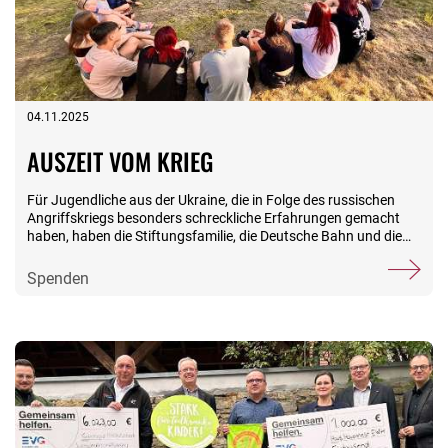
04.11.2025
AUSZEIT VOM KRIEG
Für Jugendliche aus der Ukraine, die in Folge des russischen
Angriffskriegs besonders schreckliche Erfahrungen gemacht
haben, haben die Stiftungsfamilie, die Deutsche Bahn und die
Stiftung der ukrainischen Eisenbahngesellschaft vom 10. bis
30. August eine Erholungsreise organisiert. Neben neuen
Spenden
Eindrücken beim Besuch verschiedener DB-Standorte fanden
die jungen Erwachsenen Unbeschwertheit bei Ausflügen unter
anderem zur Harzer Schmalspurbahn, einem Bergwerk sowie in
die Autostadt Wolfsburg. Ausgangspunkt aller Aktivitäten war
das BSW-Erlebnishotel im Harz, das mit seiner naturgeprägten
Umgebung beste Voraussetzungen für Erholung und
Entschleunigung bietet. Zum herzlichen Abschied gab es für die
30 Heranwachsenden obendrein sogar kleine Geschenke von
unseren Hotelgästen. Möglich gemacht haben diese Auszeit