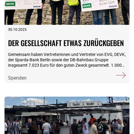
auch Spendengelder unserer Mitglieder. Vielen Dank!
30.10.2025
DER GESELLSCHAFT ETWAS ZURÜCKGEBEN
Gemeinsam haben Vertreterinnen und Vertreter von EVG, DEVK,
der Sparda-Bank Berlin sowie der DB-Bahnbau Gruppe
insgesamt 7.023 Euro für den guten Zweck gesammelt. 1.000
Euro aus diesem Topf durfte die Stiftungsfamilie im Oktober bei
der gemeinsamen Spendenübergabe entgegennehmen. Die
Spenden
Gelder kommen der Arbeit der Stiftung EWH im Haus
Möwennest zugute. Möglich geworden war die Sammlung auf
Initiative von Mario Noack mit dem Ziel, einen gesellschaftlichen
Beitrag zu leisten. Bereits zum Beginn des Jahres hatte der
Vorsitzende des EVG-Landesverbandes Thüringen Bekannte
aus den beteiligten Organisationen für die Aktion gewinnen
können. Gesammelt wurden insgesamt 2.723 Euro bei
verschiedenen Veranstaltungen der Partner sowie innerhalb der
DB Bahnbau Gruppe. Die großzügigen Beteiligungen der
Sparda-Bank Berlin (2.800 Euro) sowie der DEVK Erfurt (1.500