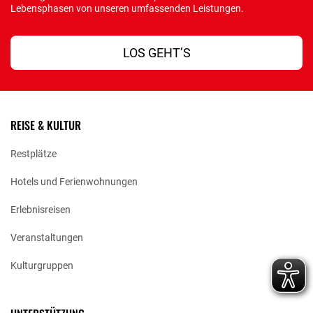
Leistungen für Alleinerziehende. Mailen Sie an
Lebensphasen von unseren umfassenden Leistungen.
hilfen@stiftungsfamilie.de oder rufen uns unter 069 809076-
166 an: Wir beraten Sie gerne.
LOS GEHT’S
REISE & KULTUR
Restplätze
Hotels und Ferienwohnungen
Erlebnisreisen
Veranstaltungen
Kulturgruppen