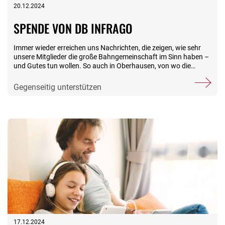
20.12.2024
SPENDE VON DB INFRAGO
Immer wieder erreichen uns Nachrichten, die zeigen, wie sehr
unsere Mitglieder die große Bahngemeinschaft im Sinn haben –
und Gutes tun wollen. So auch in Oberhausen, von wo die
Stiftungsfamilie in der Vorweihnachtszeit eine gute Nachricht
erreicht hat: Für eine Spende an die Stiftung EWH in Höhe von
Gegenseitig unterstützen
520 Euro haben sich die Mitarbeitenden der Regionalen
Instandsetzung West von DB InfraGO entschieden. Die Gelder
kamen zusammen bei einer Tombola im Rahmen der
Betriebsversammlung mit anschließender Weihnachtsfeier
(siehe Foto). Die Stiftungsfamilie bedankt sich herzlich.
17.12.2024