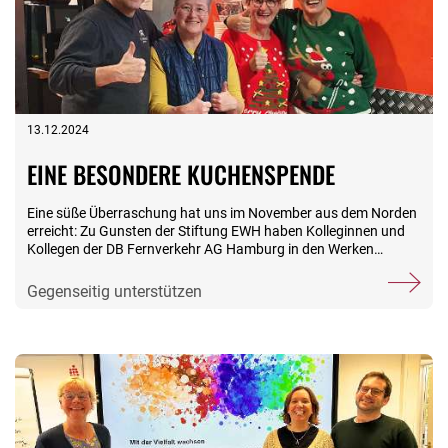
13.12.2024
EINE BESONDERE KUCHENSPENDE
Eine süße Überraschung hat uns im November aus dem Norden
erreicht: Zu Gunsten der Stiftung EWH haben Kolleginnen und
Kollegen der DB Fernverkehr AG Hamburg in den Werken
Langenfelde und Eidelstedt einen Kuchenbasar veranstaltet,
natürlich nur mit bestem Selbstgebackenem. Viele fleißige
Gegenseitig unterstützen
Bäckerinnen und Bäcker haben mit der Aktion bei ihren
Kolleginnen und Kollegen in den Werken für gute Laune gesorgt.
Ziel des Verkaufs war es, das Haus Möwennest unserer Stiftung
EWH bei der Anschaffung neuer Bollerwagen zu unterstützen,
so Evelyn Scholz und Antje Meier vom Orga-Team des Basars.
Die Bollerwagen kommen während unserer Mutter-/Vater-Kind-
Kuren im Haus Möwennest zum Einsatz und sorgen dort neben
einer einfachen Transportmöglichkeit für viel Freude bei den
Kindern. Der stolze Erlös von 1.037 Euro ist für den geplanten