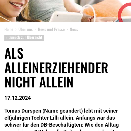
Home
Über uns
News und Presse
News
zurück zur Übersicht
ALS
ALLEINERZIEHENDER
NICHT ALLEIN
17.12.2024
Tomas Dürspen (Name geändert) lebt mit seiner
elfjährigen Tochter Lilli allein. Anfangs war das
schwer für den DB-Beschäftigten: Wie den Alltag