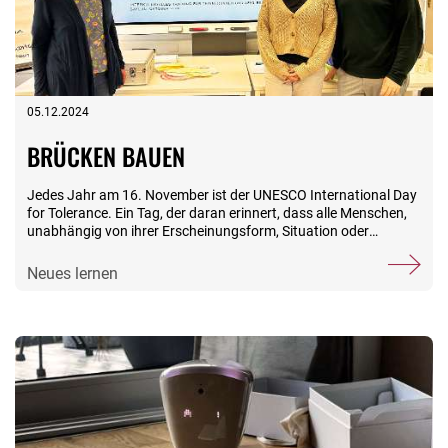
Kauf mehr als eine große Hilfe. Die Stiftungsfamilie bedankt sich
herzlich.
05.12.2024
BRÜCKEN BAUEN
Jedes Jahr am 16. November ist der UNESCO International Day
for Tolerance. Ein Tag, der daran erinnert, dass alle Menschen,
unabhängig von ihrer Erscheinungsform, Situation oder
Sprache, das Recht haben, so zu bleiben, wie sie sind. Warum
für die Stiftungsfamilie in diesem Sinne jeden Tag Tolerance Day
Neues lernen
ist, erklärt der Beitrag „3 Fragen“ an. (Erstveröffentlichung am
14. November durch DB Welt/DB Planet) Kurz und knapp: Wer
oder was ist eigentlich SUKI? Das Team Soziale und kulturelle
Integration der Stiftungsfamilie, kurz SUKI, unterstützt die
Deutsche Bahn bei der Integration neuer Mitarbeitender mit
Flucht- oder Migrationserfahrung. Also beispielsweise beim
Onboarding-Prozess, beim Überwinden sozialer und kultureller
Hürden oder der Stärkung des Zusammenhalts sowie der
Integration innerhalb des Konzerns. Weiterhin berät und
unterstützt SUKI Personalverantwortliche, Führungskräfte und