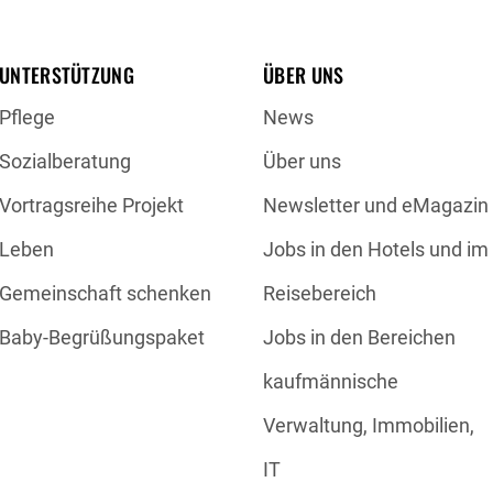
ür Sie? Ja, klar!
 so, aber man hat doch
ür immer ist. Als dann
UNTERSTÜTZUNG
ÜBER UNS
ach, war ich ziemlich
Pflege
News
zeichnete sich schnell
 und es wenig Unterstüt­
Sozialberatung
Über uns
geben würde. Ich habe
lt, was ich falsch
Vortragsreihe Projekt
Newsletter und eMagazin
hätte ver­hindern
Leben
Jobs in den Hotels und im
 merkt, dass man nicht
iell schwierig? Na ja,
Gemeinschaft schenken
Reisebereich
icht, aber ich verdiene
en Bahn. Deshalb hatte
Baby-Begrüßungspaket
Jobs in den Bereichen
ht so angesprochen
kaufmännische
ungen der
as mit der
Verwaltung, Immobilien,
 war. Ich bin doch nicht
ch einfach mal
IT
hte dringend Nachhilfe