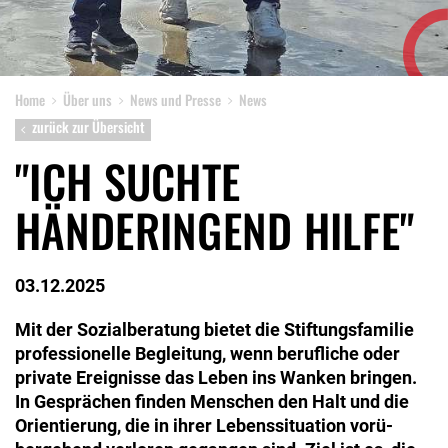
Home
Über uns
News und Presse
News
zurück zur Übersicht
"ICH SUCHTE
HÄNDERINGEND HILFE"
03.12.2025
Mit der Sozialberatung bietet die Stiftungsfamilie
professionelle Begleitung, wenn berufliche oder
private Ereignisse das Leben ins Wanken bringen.
In Gesprächen finden Menschen den Halt und die
Orientierung, die in ihrer Lebenssituation vorü­