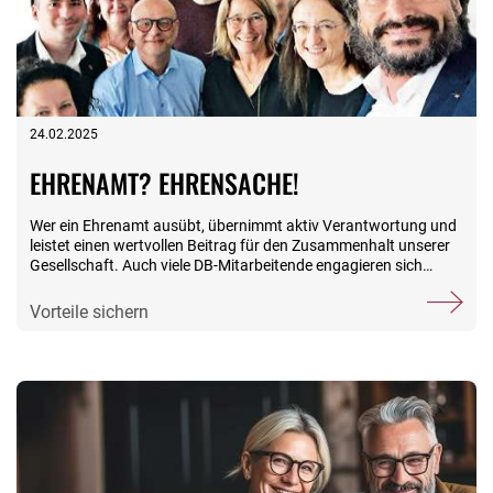
24.02.2025
EHRENAMT? EHRENSACHE!
Wer ein Ehrenamt ausübt, übernimmt aktiv Verantwortung und
leistet einen wertvollen Beitrag für den Zusammenhalt unserer
Gesellschaft. Auch viele DB-Mitarbeitende engagieren sich
ehrenamtlich. Das Programm Ehrensache der Deutsche Bahn
Stiftung unter der Schirmherrschaft von Martin Seiler macht
Vorteile sichern
dieses Engagement sichtbar und stärkt gemeinnützige
Einrichtungen, in denen sich DB-Mitarbeitende in ihrer Freizeit
einbringen. Mitmachen lohnt sich doppelt „In der
Stiftungsfamilie haben wir eine lange Tradition, was das
Ehrenamt betrifft“, so Siegfried Moog, Vorstandsvorsitzender
der Stiftungsfamilie BSW und EWH. „Von ihrer Gründung an vor
über 120 Jahren werden beide Stiftungen durch freiwilliges
Engagement maßgeblich gestärkt. Deshalb freut es mich ganz
besonders, dass ich in der Jury des Programms Ehrensache der