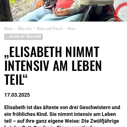
Home
Über uns
News und Presse
News
zurück zur Übersicht
„ELISABETH NIMMT
INTENSIV AM LEBEN
TEIL“
17.03.2025
Elisabeth ist das älteste von drei Geschwistern und
ein fröhliches Kind. Sie nimmt intensiv am Leben
teil – auf ihre ganz eigene Weise: Die Zwölfjährige