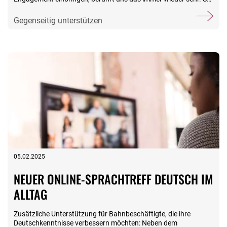
geschehen beim Team der DB Cargo AG in Maschen: Zum
wiederholten Mal haben die Kolleginnen und Kollegen beim Tag
Gegenseitig unterstützen
der Schiene Geld gesammelt und es für die Arbeit der Stiftung
EWH in unserer Kurklinik Haus Möwennest gespendet. Den
Spendenscheck hat Sven Schulz (Mitte) von der Stiftungsfamilie
bereits im Dezember entgegennehmen dürfen – aber gute
Nachrichten reichen wir gerne nach. Danke an das Team von DB
Cargo für die Treue und an alle freiwilligen Helferinnen und
Helfer, die das Ganze ermöglicht haben. Sie möchten auch
spenden? Sprechen Sie uns an:
www.stiftungsfamilie.de/spenden
05.02.2025
NEUER ONLINE-SPRACHTREFF DEUTSCH IM
ALLTAG
Zusätzliche Unterstützung für Bahnbeschäftigte, die ihre
Deutschkenntnisse verbessern möchten: Neben dem