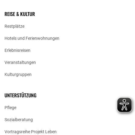
gefreut. Strahlende Kinderaugen sind doch das schönste
Geschenk in der Weihnachtszeit!“ Treffender hätten wir es nicht
sagen können. Einen Überblick über die vielen, warmen
REISE & KULTUR
Wunschbaum-Momente finden Sie nachfolgend in unserer
Gallerie.
Restplätze
Hotels und Ferienwohnungen
Erlebnisreisen
Veranstaltungen
Kulturgruppen
UNTERSTÜTZUNG
Pflege
Sozialberatung
Vortragsreihe Projekt Leben