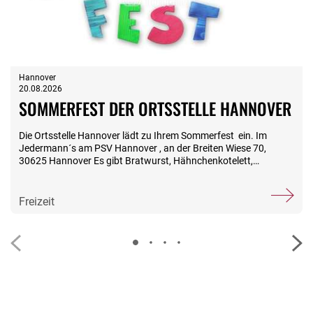
Hannover
20.08.2026
SOMMERFEST DER ORTSSTELLE HANNOVER
Die Ortsstelle Hannover lädt zu Ihrem Sommerfest ein. Im
Jedermann´s am PSV Hannover , an der Breiten Wiese 70,
30625 Hannover Es gibt Bratwurst, Hähnchenkotelett,
Schinkengriller und Nackensteak , alles vom Grill. Feta, Salte und
Brot zusätzlich zwei Freigetränke (außer Cocktails) Kosten
15,00 € p.P. Vorverkauf ab 01.Juli 2026 in der Ortsstelle
Freizeit
Hannover, Herschlstr.32, Dienstag von 10-12 Uhr Mittwoch von
10:00 13:00 Uhr Telefonisch unter 0511-4498360 Das
Eintrittsbändchen ist am Einlass vorzuzeigen.