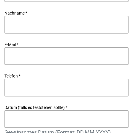
Nachname
*
E-Mail
*
Telefon
*
Datum (falls es feststehen sollte)
*
Gewünschtes Datum (Format: DD.MM.YYYY)