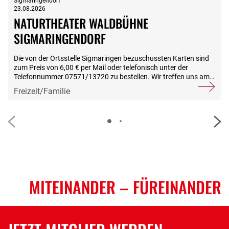
Sigmaringendorf
23.08.2026
NATURTHEATER WALDBÜHNE
SIGMARINGENDORF
Die von der Ortsstelle Sigmaringen bezuschussten Karten sind
zum Preis von 6,00 € per Mail oder telefonisch unter der
Telefonnummer 07571/13720 zu bestellen. Wir treffen uns am
Sonntag, den 23.08.2026 um 14:00 Uhr an der Kasse der
Freizeit/Familie
Waldbühne. Beginn der Veranstaltung: 14:30 UhrNach der
Vorstellung ist eine Einkehr im Sportheim Sigmaringendorf
vorgesehen. Plätze sind reserviert.Für die Vergabe der
bestellten Karten ist der zeitliche Eingang der Anmeldungen
maßgebend. Anmeldeschluss: 15. Mai 2026
MITEINANDER
– FÜREINANDER