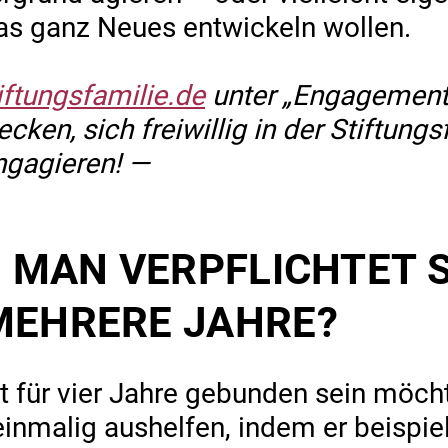
as ganz Neues entwickeln wollen.
ftungsfamilie.de
unter „Engagement“
ken, sich freiwillig in der Stiftungsf
ngagieren! —
, MAN VERPFLICHTET SI
EHRERE JAHRE?
t für vier Jahre gebunden sein möcht
 einmalig aushelfen, indem er beispie