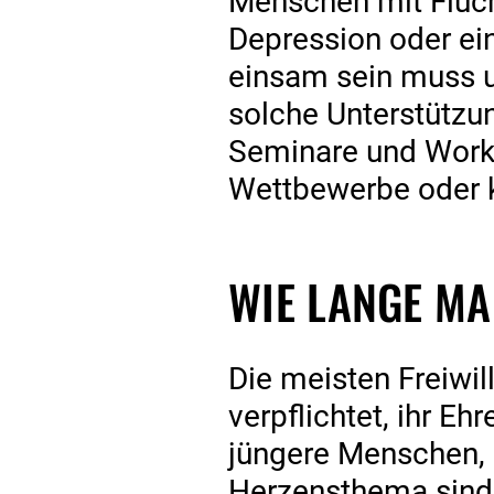
Menschen mit Flucht
Depression oder ein
einsam sein muss un
solche Unterstützun
Seminare und Works
Wettbewerbe oder k
WIE LANGE M
Die meisten Freiwil
verpflichtet, ihr E
jüngere Menschen, 
Herzensthema sind, 