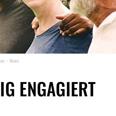
sse
News
LIG ENGAGIERT