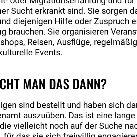
- oder Migrationserfahrung und für 
er Sucht erkrankt sind. Sie sorgen 
d diejenigen Hilfe oder Zuspruch er
g brauchen. Sie organisieren Verans
hops, Reisen, Ausflüge, regelmäßige 
ulturelle Events.
ACHT MAN DAS DANN?
ligen sind bestellt und haben sich da
hrenamt auszuüben. Das ist eine lange
die vielleicht noch auf der Suche na
für das sie sich freiwillig engagie