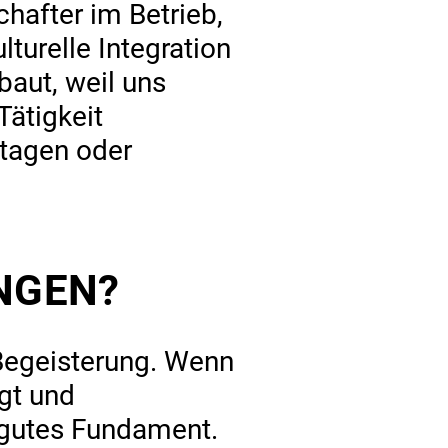
chafter im Betrieb,
turelle Integration
baut, weil uns
Tätigkeit
etagen oder
NGEN?
 Begeisterung. Wenn
gt und
 gutes Fundament.