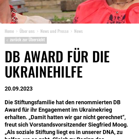
Home
Über uns
News und Presse
News
zurück zur Übersicht
DB AWARD FÜR DIE
UKRAINEHILFE
20.09.2023
Die Stiftungsfamilie hat den renommierten DB
Award für ihr Engagement im Ukrainekrieg
erhalten. „Damit hatten wir gar nicht gerechnet“,
freut sich Vorstandsvorsitzender Siegfried Moog.
„Als soziale Stiftung liegt es in unserer DNA, zu