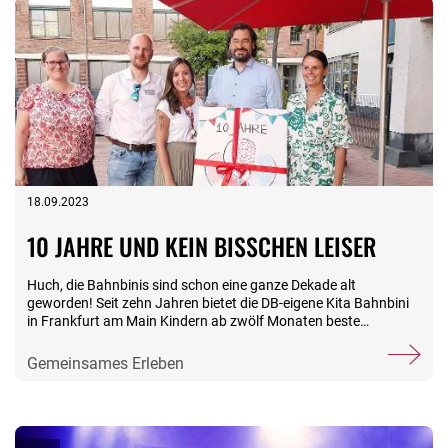
18.09.2023
10 JAHRE UND KEIN BISSCHEN LEISER
Huch, die Bahnbinis sind schon eine ganze Dekade alt
geworden! Seit zehn Jahren bietet die DB-eigene Kita Bahnbini
in Frankfurt am Main Kindern ab zwölf Monaten beste
Bedingungen für eine tolle Zeit – und den bei der DB
beschäftigten Eltern die Sicherheit einer professionellen
Gemeinsames Erleben
Betreuung. Sonnenklar, dass das gefeiert wurde, und zwar bei
schönstem Wetter mit etwa 200 Eltern und Kindern auf dem
weitläufigen Innenhof der Adlerwerke in Frankfurt am Main. Los
ging die Sause mit Begrüßungsworten der Kitaleiterin Sophie
Pingel, dem KITA|CONCEPT-Geschäftsleiter Markus Götte und