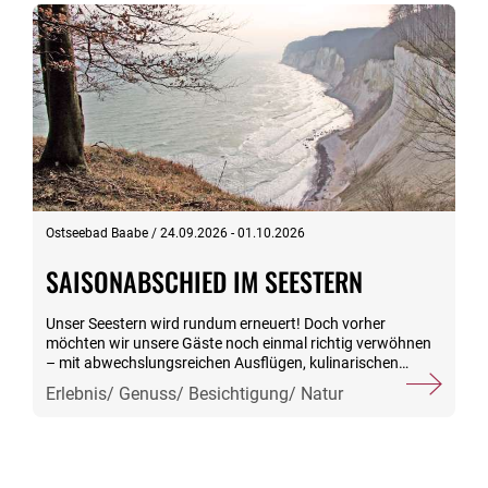
Ostseebad Baabe / 24.09.2026 - 01.10.2026
SAISONABSCHIED IM SEESTERN
Unser Seestern wird rundum erneuert! Doch vorher
möchten wir unsere Gäste noch einmal richtig verwöhnen
– mit abwechslungsreichen Ausflügen, kulinarischen
Köstlichkeiten und vielem mehr! Inklusive: 7x
Erlebnis/ Genuss/ Besichtigung/ Natur
Übernachtung inkl. Halbpension 1x Begrüßungscocktail 1x
BBQ-Abend 1x musikbegleitetes Abendessen mit
anschließendem Tanz 1x Lunchpaket zur Abreise 1x
Freigetränk je Abendessen* 1x Inselumrundung mit dem
Schiff 09.00 Uhr - 18.30 Uhr Rundfahrt mit dem Schiff um