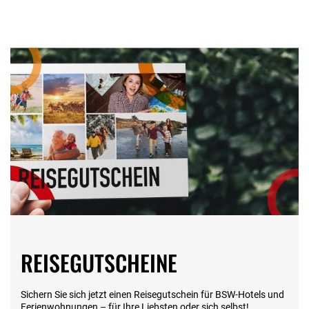
die ganze Insel Rügen Fachliche Informationen zur Route
und den Sehenswürdigkeiten Eindrucksvoller Blick auf die
vielfältige Küstenlandschaft von Rügen 1x HANOMAG Tour
Nord-Muttland Entdecken Sie einen ebenso idyllischen wie
unbekannten Teil der Insel Rügen: Das nördliche Muttland.
1x Nordrügen – Tour mit Kap Arkona und Königsstuhl 1x
Besuch im Kabarett Lachmöwe 1x Besuch im Historisch-
Technischen-Informationszentrum Peenemünde Gewinnen
Sie interessante Einblicke bei einer Führung über
das größte militärische Forschungszentrum Europas
während des 2. Weltkrieges. Anschließend geht es über
Wolgast nach Greifswald wo Sie Zeit zum Flanieren durch
die Innenstadt haben werden. Mindestteilnehmer: 40
Personen Es gelten die Reisebedingungen der Stiftung BSW
(Teil A) und das Informationsblatt zum Pauschalreiserecht.
REISEGUTSCHEINE
Sichern Sie sich jetzt einen Reisegutschein für BSW-Hotels und
Ferienwohnungen – für Ihre Liebsten oder sich selbst!