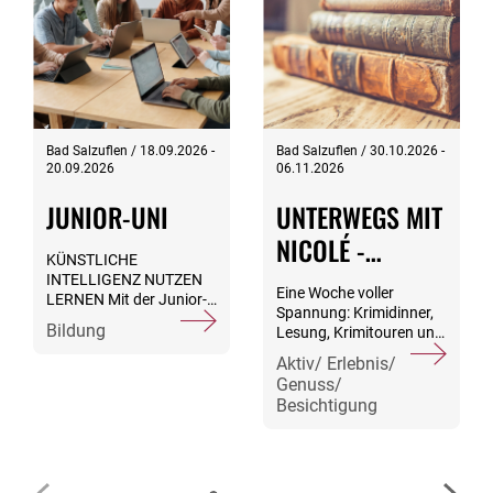
Bad Salzuflen / 18.09.2026 -
Bad Salzuflen / 30.10.2026 -
20.09.2026
06.11.2026
JUNIOR-UNI
UNTERWEGS MIT
NICOLÉ -
KÜNSTLICHE
KRIMIREISE
INTELLIGENZ NUTZEN
Eine Woche voller
LERNEN Mit der Junior-
Spannung: Krimidinner,
Uni kommen alle auf ihre
Bildung
Lesung, Krimitouren und
Kosten: Während der
mörderisch gute
Nachwuchs in
Aktiv/ Erlebnis/
Unterhaltung in
professionell
Genuss/
Hannover und Bad
angeleiteten Workshops
Besichtigung
Salzuflen.
seine Neugier auslebt,
Inklusive: 7x
haben die Großen Wir-
Übernachtung mit
Zeit. Vom 18. bis 20.
Halbpension 1x
September
Giftcocktail zur