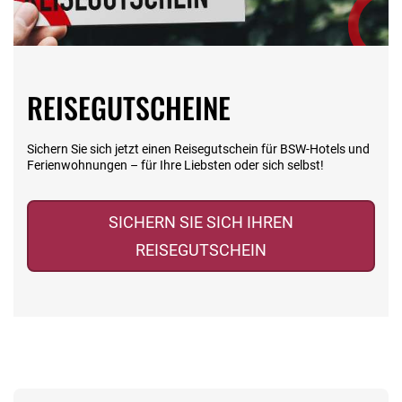
Besuch des
Hofbrauhauses
Berchtesgaden:
Exklusive
Produktionsführung mit
REISEGUTSCHEINE
anschließendem
Abendessen im
Brauhaus Schwimmbad-
und Saunanutzung im
Sichern Sie sich jetzt einen Reisegutschein für BSW-Hotels und
Hotel Es gelten
Ferienwohnungen – für Ihre Liebsten oder sich selbst!
die Reisebedingungen der
Stiftung BSW (Teil A) und
das Informationsblatt
SICHERN SIE SICH IHREN
zum Pauschalreiserecht.
REISEGUTSCHEIN