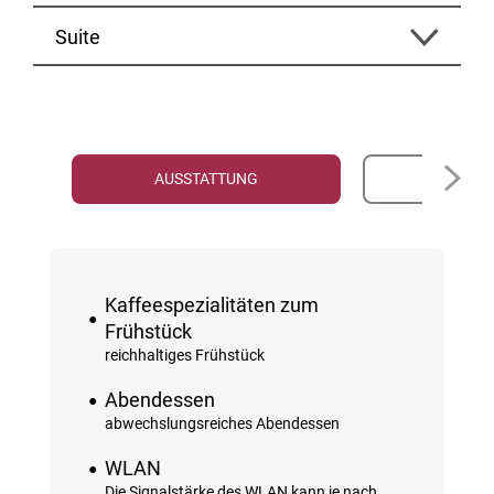
Suite
AUSSTATTUNG
PR
Kaffeespezialitäten zum
Frühstück
reichhaltiges Frühstück
Abendessen
abwechslungsreiches Abendessen
WLAN
Die Signalstärke des WLAN kann je nach