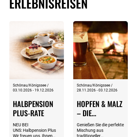
ERLEBNISREISEN
Schönau/Königssee /
Schönau/Königssee /
03.10.2026 - 19.12.2026
28.11.2026 - 03.12.2026
HALBPENSION
HOPFEN & MALZ
PLUS-RATE
– DIE
BESONDERE
NEU BEI
Genießen Sie die perfekte
VARIANTE
UNS: Halbpension Plus
Mischung aus
Wir freuen uns, Ihnen
traditioneller